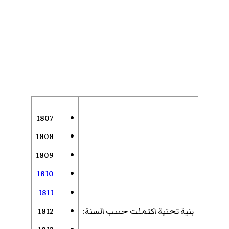
1807
1808
1809
1810
1811
بنية تحتية اكتملت حسب السنة
:
1812