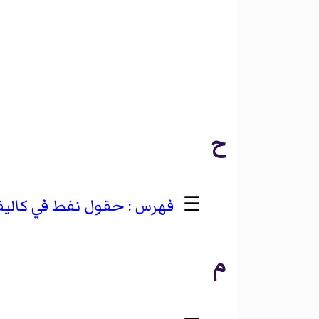
ح
☰
حقول نفط في كاليفو
م