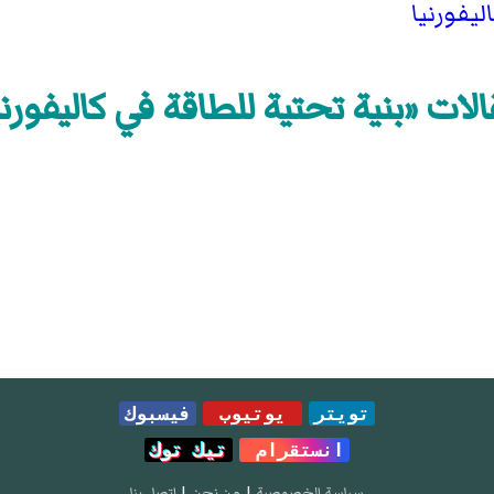
يفورنيا
لات «بنية تحتية للطاقة في كاليفورني
تويتر
يوتيوب
فيسبوك
انستقرام
تيك توك
سياسة الخصوصية
|
من نحن
|
إتصل بنا