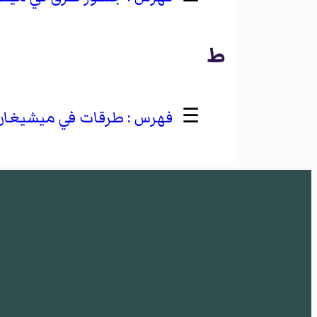
ط
☰
طرقات في ميشيغان