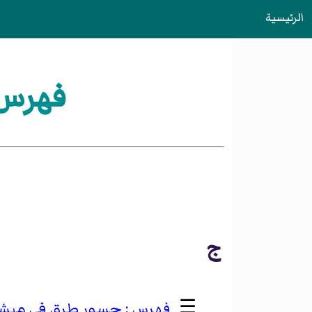
الرئيسية
فهرس:
ج
☰
جسور طرق في ميش