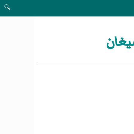
🔍
يغان