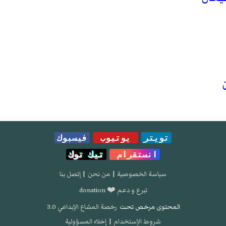
تويتر
يوتيوب
فيسبوك
انستقرام
تيك توك
سياسة الخصوصية
|
من نحن
|
إتصل بنا
تبرع و دعم ❤️ donation
المحتوى مرخص تحت
رخصة المشاع الإبداعي 3.0
شروط الإستخدام
|
إخلاء المسؤولية