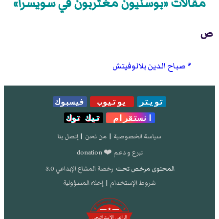
مقالات «بوسنيون مغتربون في سويسرا»
ص
صباح الدين بلالوفيتش
تويتر
يوتيوب
فيسبوك
انستقرام
تيك توك
سياسة الخصوصية
|
من نحن
|
إتصل بنا
تبرع و دعم ❤️ donation
المحتوى مرخص تحت
رخصة المشاع الإبداعي 3.0
شروط الإستخدام
|
إخلاء المسؤولية