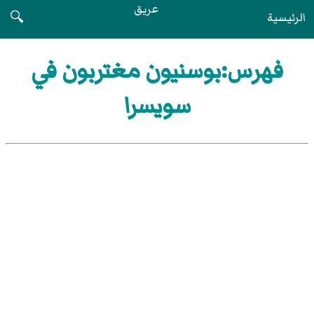
عريق
الرئيسية
🔍
فهرس:بوسنيون مغتربون في
سويسرا