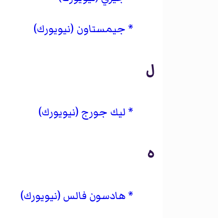
جيمستاون (نيويورك)
ل
ليك جورج (نيويورك)
ه
هادسون فالس (نيويورك)