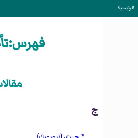
الرئيسية
فهرس:تأسيسات سنة
مقالات «تأس
ج
جيري (نيويورك)