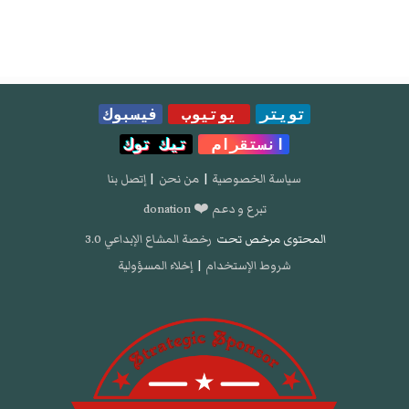
تويتر
يوتيوب
فيسبوك
انستقرام
تيك توك
سياسة الخصوصية
|
من نحن
|
إتصل بنا
تبرع و دعم ❤️ donation
المحتوى مرخص تحت
رخصة المشاع الإبداعي 3.0
شروط الإستخدام
|
إخلاء المسؤولية