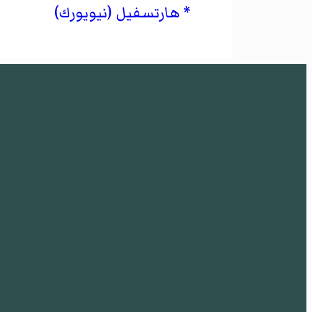
هارتسفيل (نيويورك)