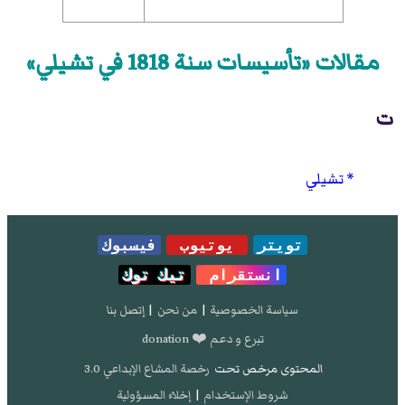
مقالات «تأسيسات سنة 1818 في تشيلي»
ت
تشيلي
تويتر
يوتيوب
فيسبوك
انستقرام
تيك توك
سياسة الخصوصية
|
من نحن
|
إتصل بنا
تبرع و دعم ❤️ donation
المحتوى مرخص تحت
رخصة المشاع الإبداعي 3.0
شروط الإستخدام
|
إخلاء المسؤولية