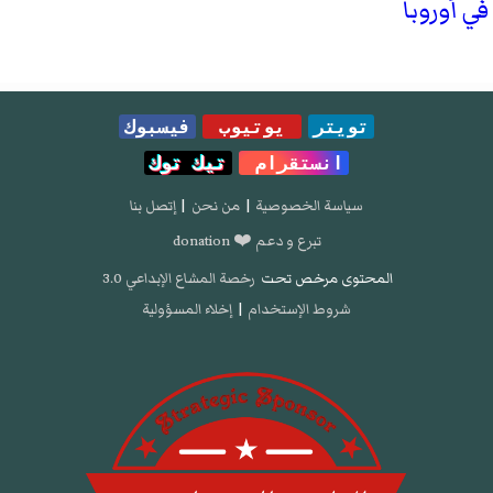
تويتر
يوتيوب
فيسبوك
انستقرام
تيك توك
سياسة الخصوصية
|
من نحن
|
إتصل بنا
تبرع و دعم ❤️ donation
المحتوى مرخص تحت
رخصة المشاع الإبداعي 3.0
شروط الإستخدام
|
إخلاء المسؤولية