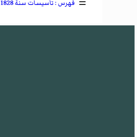
☰
تأسيسات سنة 1828 في أوروبا