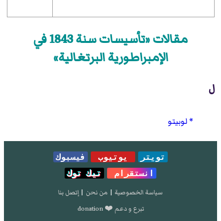
مقالات «تأسيسات سنة 1843 في
الإمبراطورية البرتغالية»
ل
لوبيتو
تويتر
يوتيوب
فيسبوك
انستقرام
تيك توك
سياسة الخصوصية
|
من نحن
|
إتصل بنا
تبرع و دعم ❤️ donation