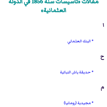
مقالات «تأسيسات سنة 1856 في الدولة
العثمانية»
ا
البنك العثماني
ح
حديقة ياش النباتية
م
مجيدية (رومانيا)