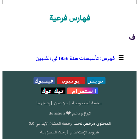
فهارس فرعية
ف
☰
تأسيسات سنة 1856 في الفلبين
تويتر
يوتيوب
فيسبوك
انستقرام
تيك توك
سياسة الخصوصية
|
من نحن
|
إتصل بنا
تبرع و دعم ❤️ donation
المحتوى مرخص تحت
رخصة المشاع الإبداعي 3.0
شروط الإستخدام
|
إخلاء المسؤولية