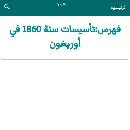
عريق
الرئيسية
🔍
فهرس:تأسيسات سنة 1860 في
أوريغون