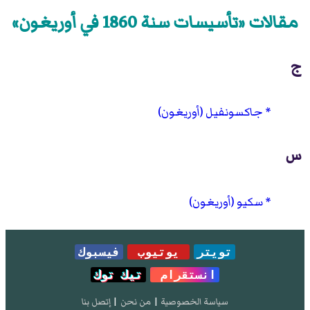
مقالات «تأسيسات سنة 1860 في أوريغون»
ج
جاكسونفيل (أوريغون)
س
سكيو (أوريغون)
تويتر
يوتيوب
فيسبوك
انستقرام
تيك توك
سياسة الخصوصية
|
من نحن
|
إتصل بنا