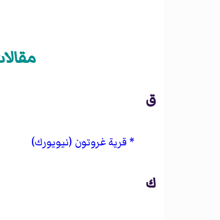
مقالات «تأس
ق
قرية غروتون (نيويورك)
ك