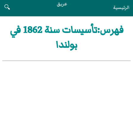
عريق
الرئيسية
🔍
فهرس:تأسيسات سنة 1862 في
بولندا