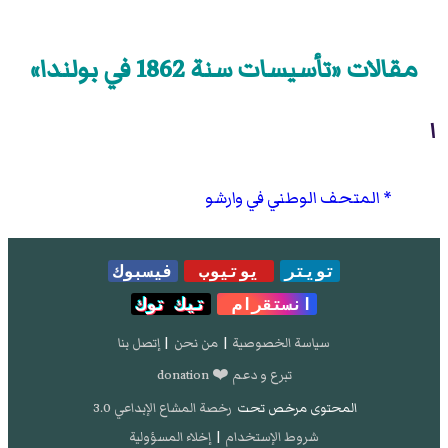
مقالات «تأسيسات سنة 1862 في بولندا»
ا
المتحف الوطني في وارشو
تويتر
يوتيوب
فيسبوك
انستقرام
تيك توك
سياسة الخصوصية
|
من نحن
|
إتصل بنا
تبرع و دعم ❤️ donation
المحتوى مرخص تحت
رخصة المشاع الإبداعي 3.0
شروط الإستخدام
|
إخلاء المسؤولية