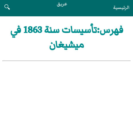
عريق
الرئيسية
🔍
فهرس:تأسيسات سنة 1863 في
ميشيغان