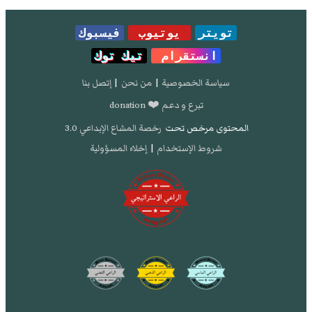
تويتر
يوتيوب
فيسبوك
انستقرام
تيك توك
سياسة الخصوصية
|
من نحن
|
إتصل بنا
تبرع و دعم ❤️ donation
المحتوى مرخص تحت
رخصة المشاع الإبداعي 3.0
شروط الإستخدام
|
إخلاء المسؤولية