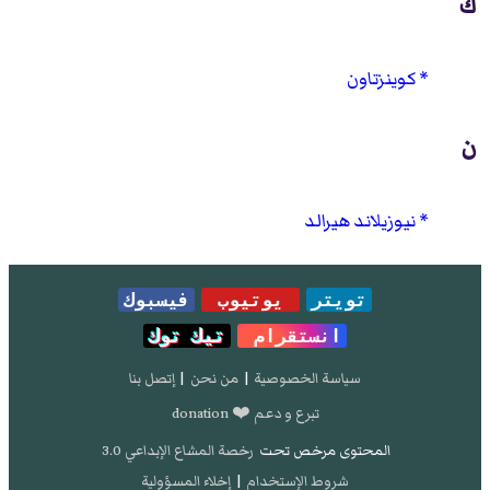
ك
كوينزتاون
ن
نيوزيلاند هيرالد
تويتر
يوتيوب
فيسبوك
انستقرام
تيك توك
سياسة الخصوصية
|
من نحن
|
إتصل بنا
تبرع و دعم ❤️ donation
المحتوى مرخص تحت
رخصة المشاع الإبداعي 3.0
شروط الإستخدام
|
إخلاء المسؤولية