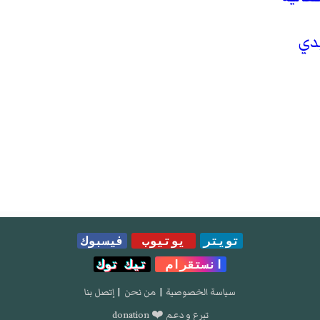
دي
تويتر
يوتيوب
فيسبوك
انستقرام
تيك توك
سياسة الخصوصية
|
من نحن
|
إتصل بنا
تبرع و دعم ❤️ donation