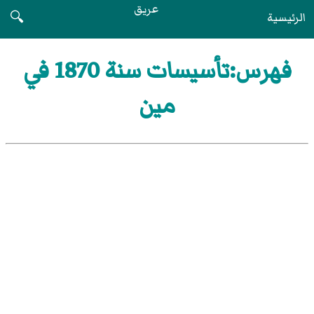
عريق
الرئيسية
🔍
فهرس:تأسيسات سنة 1870 في
مين