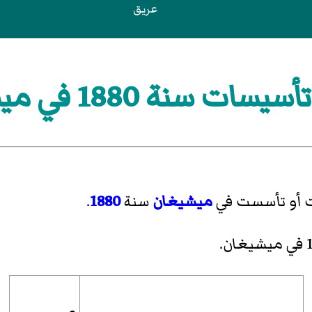
عريق
ت سنة 1880 في ميشيغان
ت أو تأسست في
ميشيغان
سنة
1880
.
.