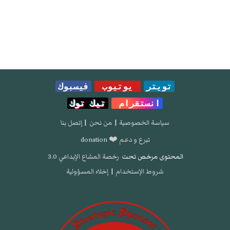
تويتر
يوتيوب
فيسبوك
انستقرام
تيك توك
سياسة الخصوصية
|
من نحن
|
إتصل بنا
تبرع و دعم ❤️ donation
المحتوى مرخص تحت
رخصة المشاع الإبداعي 3.0
شروط الإستخدام
|
إخلاء المسؤولية