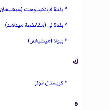
بلدة فرانكينلوست (ميشيغان)
بلدة لي (مقاطعة ميدلاند)
بيولا (ميشيغان)
ك
كريستال فولز
ه