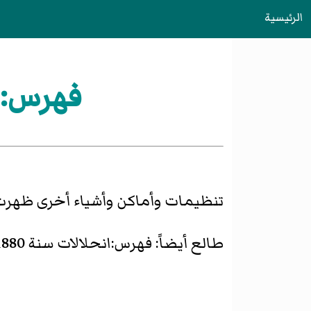
الرئيسية
فهرس:تأسيسا
تنظيمات وأماكن وأشياء أخرى ظهر
طالع أيضاً:
فهرس:انحلالات سنة 1880 في ميشيغان