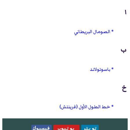
ا
الصومال البريطاني
ب
باسوتولاند
خ
خط الطول الأول (غرينتش)
تويتر
يوتيوب
فيسبوك