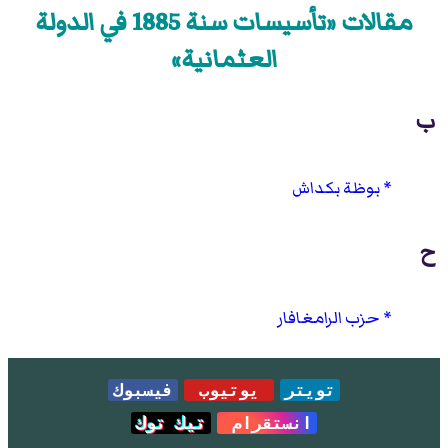
مقالات «تأسيسات سنة 1885 في الدولة
العثمانية»
ب
بوظة بكداش
ح
حزب الرامغافار
تويتر
يوتيوب
فيسبوك
انستقرام
تيك توك