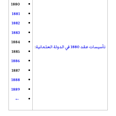
1880
1881
1882
1883
1884
تأسيسات عقد 1880 في الدولة العثمانية
:
1885
1886
1887
1888
1889
←