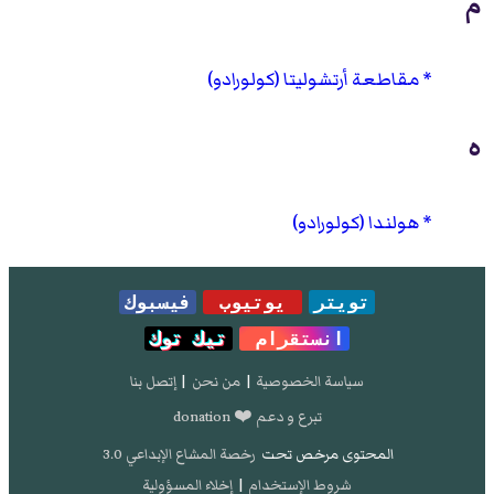
م
مقاطعة أرتشوليتا (كولورادو)
ه
هولندا (كولورادو)
تويتر
يوتيوب
فيسبوك
انستقرام
تيك توك
سياسة الخصوصية
|
من نحن
|
إتصل بنا
تبرع و دعم ❤️ donation
المحتوى مرخص تحت
رخصة المشاع الإبداعي 3.0
شروط الإستخدام
|
إخلاء المسؤولية