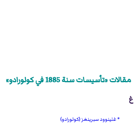
مقالات «تأسيسات سنة 1885 في كولورادو»
غ
غلينوود سبرينغز (كولورادو)