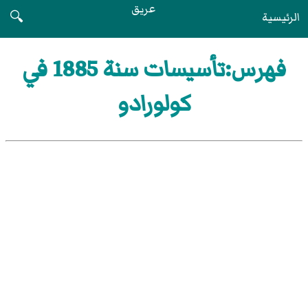
عريق
الرئيسية
🔍
فهرس:تأسيسات سنة 1885 في
كولورادو