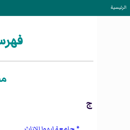
الرئيسية
فهرس:تأ
مقا
ج
جامعة إيهوا للإناث