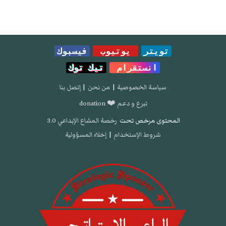
تويتر
يوتيوب
فيسبوك
انستقرام
تيك توك
سياسة الخصوصية
|
من نحن
|
إتصل بنا
تبرع و دعم ❤️ donation
المحتوى مرخص تحت
رخصة المشاع الإبداعي 3.0
شروط الإستخدام
|
إخلاء المسؤولية