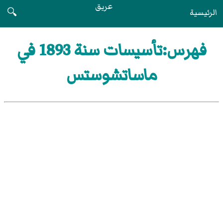
عريق
الرئيسية
🔍
فهرس:تأسيسات سنة 1893 في
ماساتشوستس