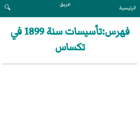
عريق
الرئيسية
🔍
فهرس:تأسيسات سنة 1899 في
تكساس