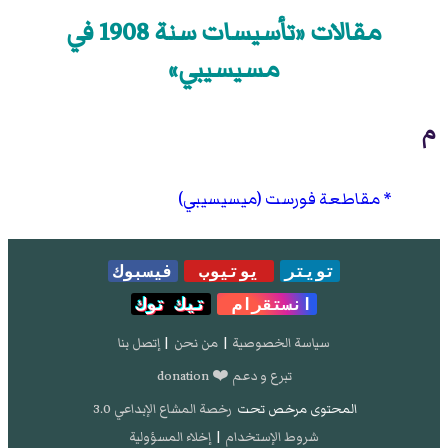
مقالات «تأسيسات سنة 1908 في
مسيسيبي»
م
مقاطعة فورست (ميسيسيبي)
تويتر
يوتيوب
فيسبوك
انستقرام
تيك توك
سياسة الخصوصية
|
من نحن
|
إتصل بنا
تبرع و دعم ❤️ donation
المحتوى مرخص تحت
رخصة المشاع الإبداعي 3.0
شروط الإستخدام
|
إخلاء المسؤولية