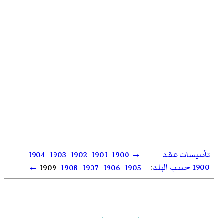
تأسيسات عقد
→
1900
–1901
–1902
–1903
–1904
–
1900 حسب البلد
:
←
1909
–
–1908
–1907
–1906
1905