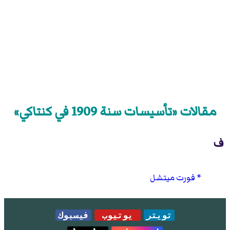
مقالات «تأسيسات سنة 1909 في كنتاكي»
ف
فورت ميتشل
تويتر
يوتيوب
فيسبوك