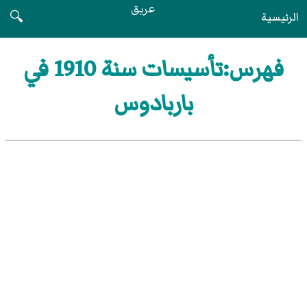
عريق
الرئيسية
🔍
فهرس:تأسيسات سنة 1910 في
باربادوس