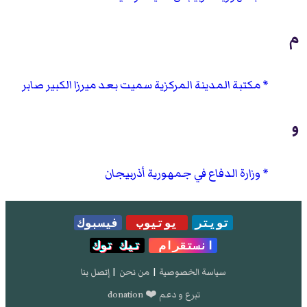
م
مكتبة المدينة المركزية سميت بعد ميرزا الكبير صابر
و
وزارة الدفاع في جمهورية أذربيجان
تويتر
يوتيوب
فيسبوك
انستقرام
تيك توك
سياسة الخصوصية
|
من نحن
|
إتصل بنا
تبرع و دعم ❤️ donation