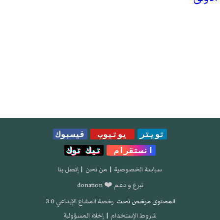
تويتر
يوتيوب
فيسبوك
انستقرام
تيك توك
سياسة الخصوصية
|
من نحن
|
إتصل بنا
تبرع و دعم ❤️ donation
المحتوى مرخص تحت
رخصة المشاع الإبداعي 3.0
شروط الإستخدام
|
إخلاء المسؤولية