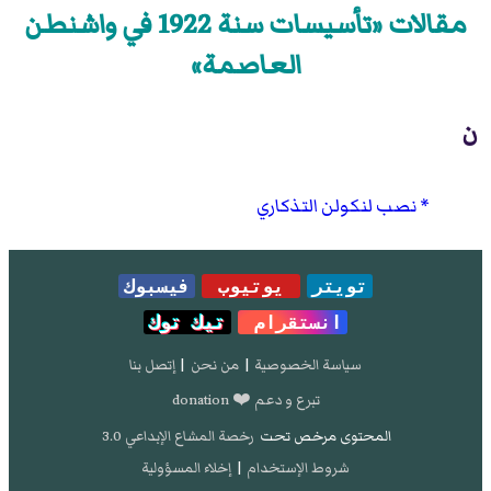
مقالات «تأسيسات سنة 1922 في واشنطن
العاصمة»
ن
نصب لنكولن التذكاري
تويتر
يوتيوب
فيسبوك
انستقرام
تيك توك
سياسة الخصوصية
|
من نحن
|
إتصل بنا
تبرع و دعم ❤️ donation
المحتوى مرخص تحت
رخصة المشاع الإبداعي 3.0
شروط الإستخدام
|
إخلاء المسؤولية