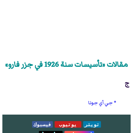
مقالات «تأسيسات سنة 1926 في جزر فارو»
ج
جي آي جوتا
تويتر
يوتيوب
فيسبوك