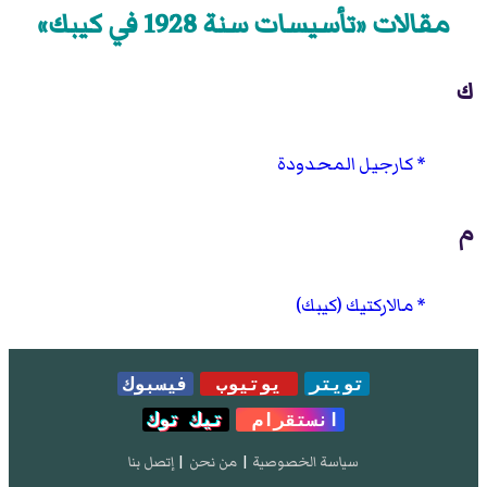
مقالات «تأسيسات سنة 1928 في كيبك»
ك
كارجيل المحدودة
م
مالاركتيك (كيبك)
تويتر
يوتيوب
فيسبوك
انستقرام
تيك توك
سياسة الخصوصية
|
من نحن
|
إتصل بنا