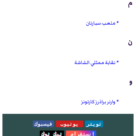
م
ملعب سبارتان
ن
نقابة ممثلي الشاشة
و
وارنر براذرز كارتونز
تويتر
يوتيوب
فيسبوك
انستقرام
تيك توك