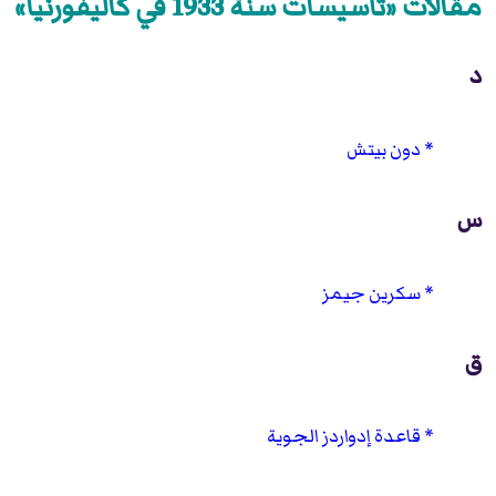
مقالات «تأسيسات سنة 1933 في كاليفورنيا»
د
دون بيتش
س
سكرين جيمز
ق
قاعدة إدواردز الجوية