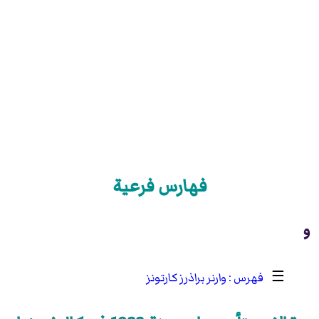
فهارس فرعية
و
☰
وارنر براذرز كارتونز