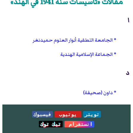
مقالات «تأسيسات سنة 1941 في الهند»
ا
الجامعة اللطفية أنوار العلوم حميدنغر
الجماعة الإسلامية الهندية
د
داون (صحيفة)
تويتر
يوتيوب
فيسبوك
انستقرام
تيك توك