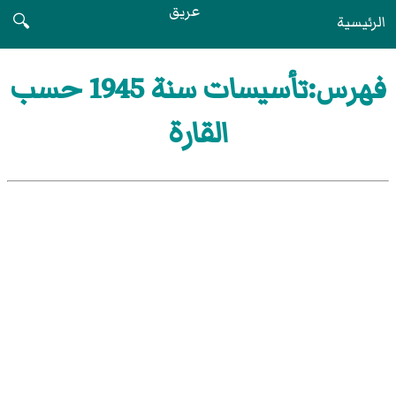
عريق
الرئيسية
🔍
فهرس:تأسيسات سنة 1945 حسب
القارة