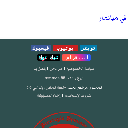
تويتر
يوتيوب
فيسبوك
انستقرام
تيك توك
سياسة الخصوصية
|
من نحن
|
إتصل بنا
تبرع و دعم ❤️ donation
المحتوى مرخص تحت
رخصة المشاع الإبداعي 3.0
شروط الإستخدام
|
إخلاء المسؤولية