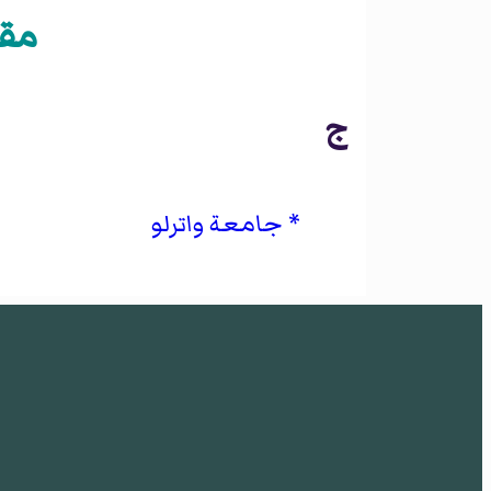
مقالا
ج
جامعة واترلو