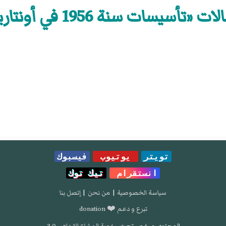
ت «تأسيسات سنة 1956 في أونتاريو»
تويتر
يوتيوب
فيسبوك
انستقرام
تيك توك
سياسة الخصوصية
|
من نحن
|
إتصل بنا
تبرع و دعم ❤️ donation
المحتوى مرخص تحت
رخصة المشاع الإبداعي 3.0