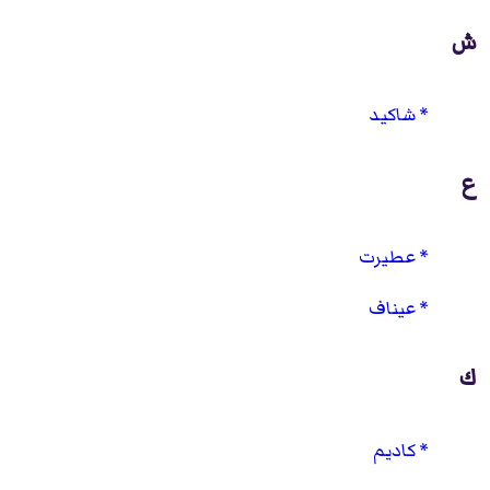
ش
شاكيد
ع
عطيرت
عيناف
ك
كاديم