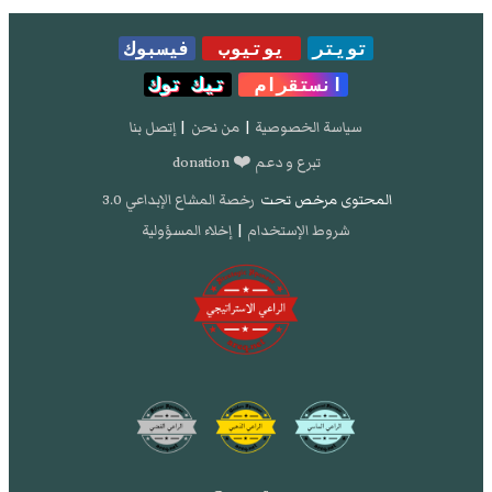
تويتر
يوتيوب
فيسبوك
انستقرام
تيك توك
سياسة الخصوصية
|
من نحن
|
إتصل بنا
تبرع و دعم ❤️ donation
المحتوى مرخص تحت
رخصة المشاع الإبداعي 3.0
شروط الإستخدام
|
إخلاء المسؤولية