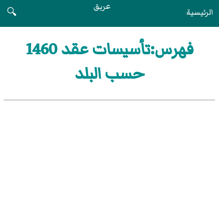
عريق
الرئيسية
🔍
فهرس:تأسيسات عقد 1460
حسب البلد