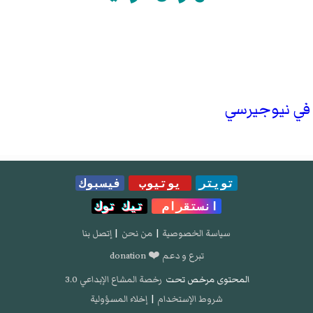
تويتر
يوتيوب
فيسبوك
انستقرام
تيك توك
سياسة الخصوصية
|
من نحن
|
إتصل بنا
تبرع و دعم ❤️ donation
المحتوى مرخص تحت
رخصة المشاع الإبداعي 3.0
شروط الإستخدام
|
إخلاء المسؤولية