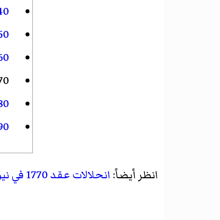
40
50
60
70
80
90
انظر أيضاً:
انحلالات عقد 1770 في نيوجيرسي