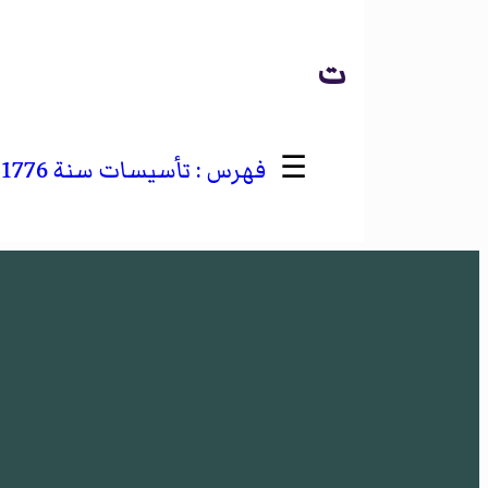
ت
☰
تأسيسات سنة 1776 في نيوجيرسي