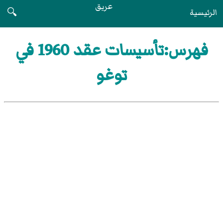
عريق
الرئيسية
🔍
فهرس:تأسيسات عقد 1960 في
توغو