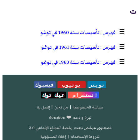
ت
☰
تأسيسات سنة 1960 في توغو
☰
تأسيسات سنة 1961 في توغو
☰
تأسيسات سنة 1963 في توغو
تويتر
يوتيوب
فيسبوك
انستقرام
تيك توك
سياسة الخصوصية
|
من نحن
|
إتصل بنا
تبرع و دعم ❤️ donation
المحتوى مرخص تحت
رخصة المشاع الإبداعي 3.0
شروط الإستخدام
|
إخلاء المسؤولية