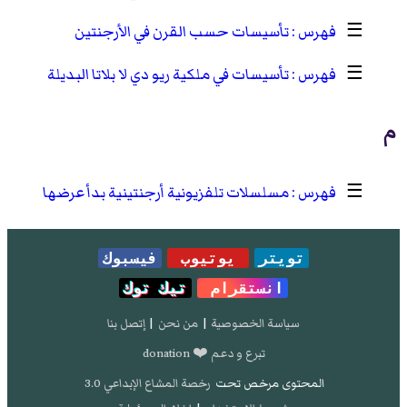
☰
تأسيسات حسب القرن في الأرجنتين
☰
تأسيسات في ملكية ريو دي لا بلاتا البديلة
م
☰
مسلسلات تلفزيونية أرجنتينية بدأ عرضها
تويتر
يوتيوب
فيسبوك
انستقرام
تيك توك
سياسة الخصوصية
|
من نحن
|
إتصل بنا
تبرع و دعم ❤️ donation
المحتوى مرخص تحت
رخصة المشاع الإبداعي 3.0