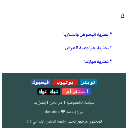
ن
نظرية البعوض والملاريا
نظرية جرثومية المرض
نظرية ميازما
تويتر
يوتيوب
فيسبوك
انستقرام
تيك توك
سياسة الخصوصية
|
من نحن
|
إتصل بنا
تبرع و دعم ❤️ donation
المحتوى مرخص تحت
رخصة المشاع الإبداعي 3.0