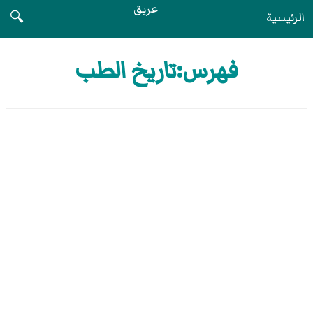
عريق
الرئيسية
🔍
فهرس:تاريخ الطب