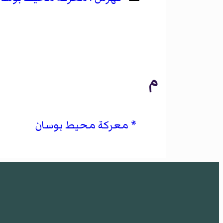
م
معركة محيط بوسان