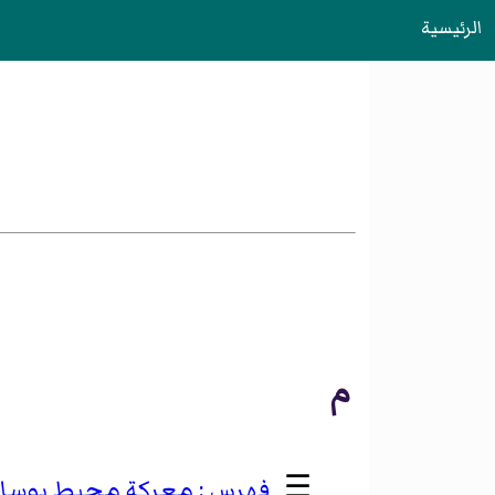
الرئيسية
م
☰
معركة محيط بوسا