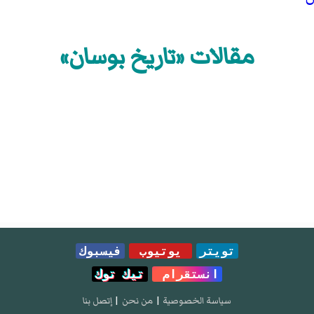
مقالات «تاريخ بوسان»
تويتر
يوتيوب
فيسبوك
انستقرام
تيك توك
سياسة الخصوصية
|
من نحن
|
إتصل بنا