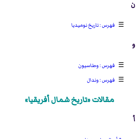
ن
☰
تاريخ نوميديا
و
☰
وطاسيون
☰
وندال
مقالات «تاريخ شمال أفريقيا»
أ