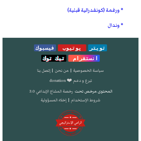
ورغمة (كونفدرالية قبلية)
وندال
تويتر
يوتيوب
فيسبوك
انستقرام
تيك توك
سياسة الخصوصية
|
من نحن
|
إتصل بنا
تبرع و دعم ❤️ donation
المحتوى مرخص تحت
رخصة المشاع الإبداعي 3.0
شروط الإستخدام
|
إخلاء المسؤولية