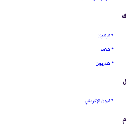
ك
كركوان
كلاما
كناريون
ل
ليون الإفريقي
م