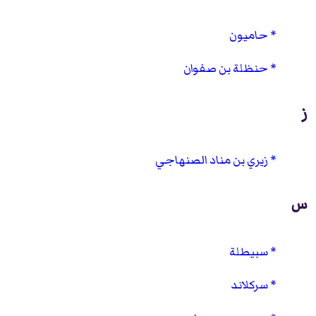
حاميون
حنظلة بن صفوان
ز
زيري بن مناد الصنهاجي
س
سبيطلة
سركلاند