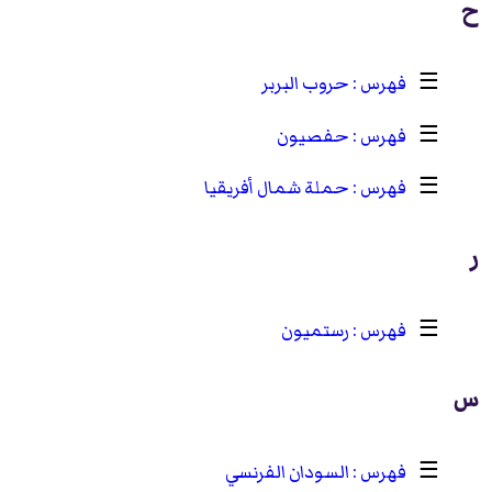
ح
☰
حروب البربر
☰
حفصيون
☰
حملة شمال أفريقيا
ر
☰
رستميون
س
☰
السودان الفرنسي