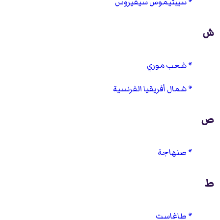
سيبتيموس سيفيروس
ش
شعب موري
شمال أفريقيا الفرنسية
ص
صنهاجة
ط
طاغاست