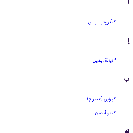
أ
أفروديسياس
إ
إيالة آيدين
ب
براين (مسرح)
بنو آيدين
ك