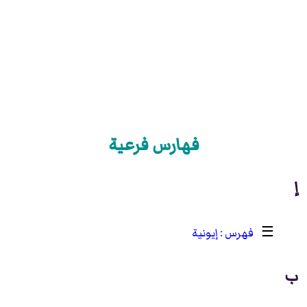
فهارس فرعية
إ
☰
إيونية
ب