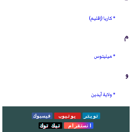
كاريا (إقليم)
م
ميليتوس
و
ولاية آيدين
تويتر
يوتيوب
فيسبوك
انستقرام
تيك توك