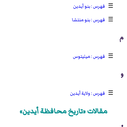
☰
بنو آيدين
☰
بنو منتشا
م
☰
ميليتوس
و
☰
ولاية آيدين
مقالات «تاريخ محافظة أيدين»