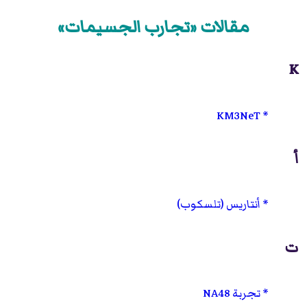
مقالات «تجارب الجسيمات»
K
KM3NeT
أ
أنتاريس (تلسكوب)
ت
تجربة NA48