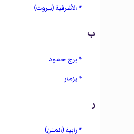
الأشرفية (بيروت)
ب
برج حمود
بزمار
ر
رابية (المتن)