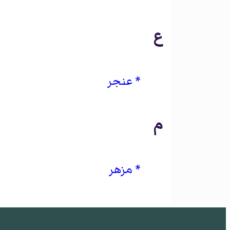
ع
عنجر
م
مزهر