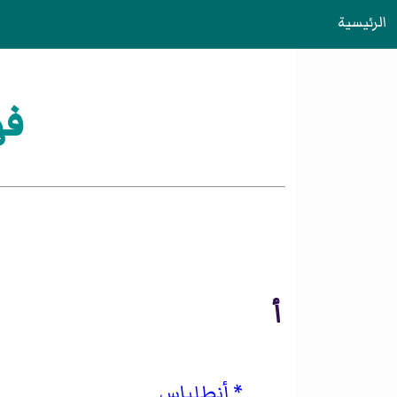
الرئيسية
فه
أ
أنطلياس